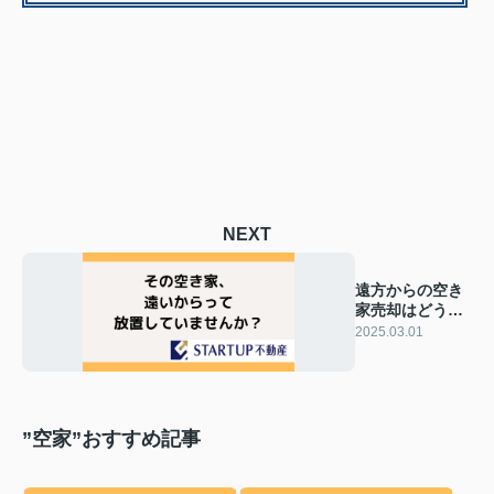
NEXT
遠方からの空き
家売却はどうす
る？専門サービ
2025.03.01
スを紹介
”空家”おすすめ記事