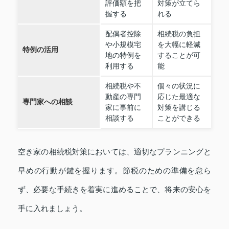
評価額を把
対策が立てら
握する
れる
配偶者控除
相続税の負担
や小規模宅
を大幅に軽減
特例の活用
地の特例を
することが可
利用する
能
相続税や不
個々の状況に
動産の専門
応じた最適な
専門家への相談
家に事前に
対策を講じる
相談する
ことができる
空き家の相続税対策においては、適切なプランニングと
早めの行動が鍵を握ります。節税のための準備を怠ら
ず、必要な手続きを着実に進めることで、将来の安心を
手に入れましょう。