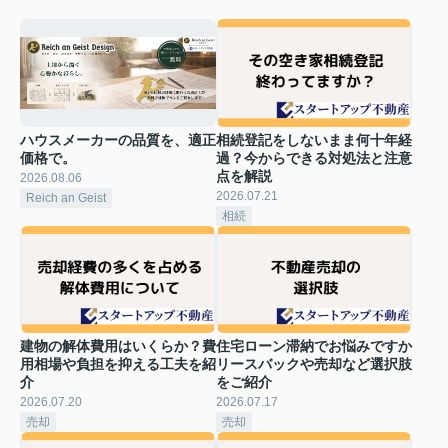
ハウスメーカーの品質を、適正
相続登記をしないまま何十年経
価格で。
過？今からできる対処法と注意
点を解説
2026.08.06
2026.07.21
Reich an Geist
相続
建物の解体費用はいくらか？費
住宅ローン滞納でお悩みですか
用相場や負担を抑える工夫を紹
リースバックや売却など選択肢
介
をご紹介
2026.07.20
2026.07.17
売却
売却