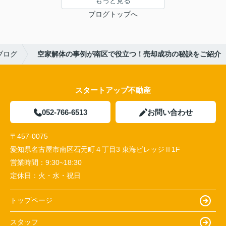
もっと見る
ブログトップへ
ブログ
空家解体の事例が南区で役立つ！売却成功の秘訣をご紹介
スタートアップ不動産
052-766-6513
お問い合わせ
〒457-0075
愛知県名古屋市南区石元町４丁目3 東海ビレッジⅡ1F
営業時間：
9:30~18:30
定休日：
火・水・祝日
トップページ
スタッフ