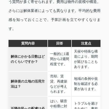
う質問が多く寄せられます。費用は物件の規模や構造、
さらには解体業者によっても異なります。平均的な費用
感を知っておくことで、予算計画を立てやすくなりま
す。
質問内容
回答
注意点
天候や特殊な構
一般的に1週
解体にかかる日数はど
造により、期間
間から2週間
のくらいですか？
が延びることも
程度です。
あります。
売却、賃
地域の条例や規
解体後の土地の活用方
貸、再建築
制を確認する必
法は？
などが考え
要があります。
られます。
はい、騒音
トラブルを避け
や粉塵に対
近隣住民への配慮は必
るために、事前