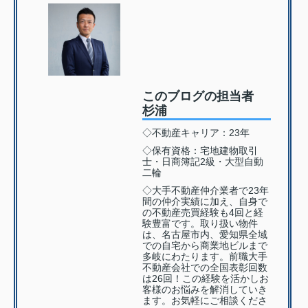
このブログの担当者
杉浦
◇不動産キャリア：23年
◇保有資格：宅地建物取引
士・日商簿記2級・大型自動
二輪
◇大手不動産仲介業者で23年
間の仲介実績に加え、自身で
の不動産売買経験も4回と経
験豊富です。取り扱い物件
は、名古屋市内、愛知県全域
での自宅から商業地ビルまで
多岐にわたります。前職大手
不動産会社での全国表彰回数
は26回！この経験を活かしお
客様のお悩みを解消していき
ます。お気軽にご相談くださ