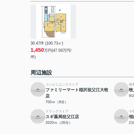
30.47坪 (100.73㎡)
1,450
万円(47.59万円/
坪)
周辺施設
コンビニエンスストア
保
ファミリーマート稲沢祖父江大牧
牧
店
9
700ｍ（9分）
ドラッグストア
小
スギ薬局祖父江店
領
2020ｍ（26分）
2