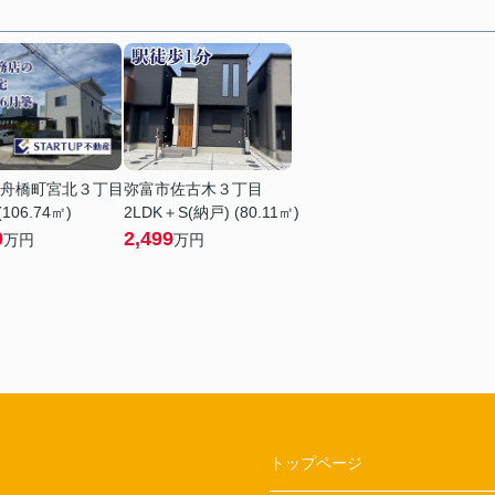
舟橋町宮北３丁目
弥富市佐古木３丁目
(106.74㎡)
2LDK＋S(納戸) (80.11㎡)
0
2,499
万円
万円
トップページ