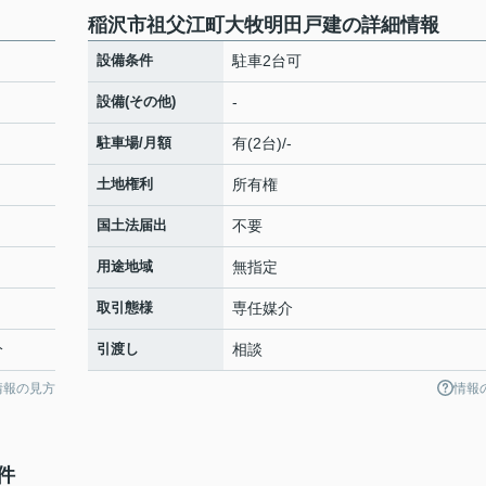
稲沢市祖父江町大牧明田戸建の詳細情報
設備条件
駐車2台可
設備(その他)
-
駐車場/月額
有(2台)/-
土地権利
所有権
国土法届出
不要
用途地域
無指定
取引態様
専任媒介
分
引渡し
相談
情報の見方
情報
件