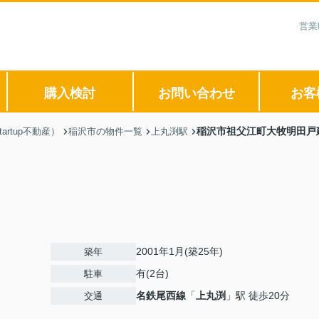
営業
購入検討
お問い合わせ
お客
稲沢市祖父江町大牧明田戸
rtup不動産）
稲沢市の物件一覧
上丸渕駅
2001年1月(築25年)
築年
有(2台)
駐車
名鉄尾西線
「
上丸渕
」駅 徒歩20分
交通