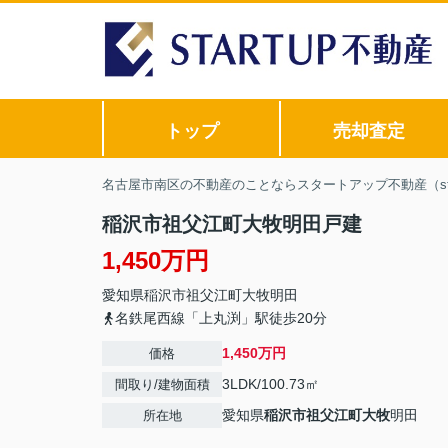
トップ
売却査定
名古屋市南区の不動産のことならスタートアップ不動産（sta
稲沢市祖父江町大牧明田戸建
1,450万円
愛知県
稲沢市
祖父江町大牧
明田
名鉄尾西線「上丸渕」駅徒歩20分
1,450万円
価格
3LDK/100.73㎡
間取り/建物面積
愛知県
稲沢市
祖父江町大牧
明田
所在地