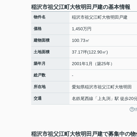
稲沢市祖父江町大牧明田戸建の基本情報
物件名
稲沢市祖父江町大牧明田戸建
価格
1,450万円
建物面積
100.73㎡
土地面積
37.17坪(122.90㎡)
築年月
2001年1月（築25年）
総戸数
-
所在地
愛知県
稲沢市
祖父江町大牧
明田
交通
名鉄尾西線
「
上丸渕
」駅 徒歩20
稲沢市祖父江町大牧明田戸建で募集中の物