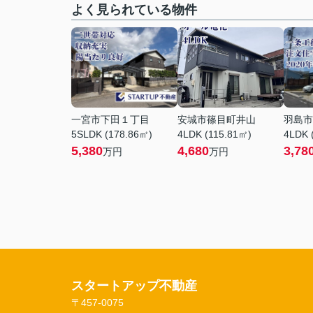
よく見られている物件
一宮市下田１丁目
安城市篠目町井山
羽島市
5SLDK (178.86㎡)
4LDK (115.81㎡)
4LDK 
5,380
4,680
3,78
万円
万円
スタートアップ不動産
〒457-0075