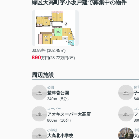
緑区大高町字小坂戸建で募集中の物件
30.99坪 (102.45㎡)
890
万円(28.72万円/坪)
周辺施設
公園
保
鷲津砦公園
子
340ｍ（5分）
6
スーパー
コ
アオキスーパー大高店
フ
800ｍ（10分）
8
小学校
中
大高北小学校
大