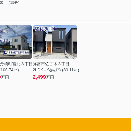
200ｍ（15分）
舟橋町宮北３丁目
弥富市佐古木３丁目
(106.74㎡)
2LDK＋S(納戸) (80.11㎡)
0
2,499
万円
万円