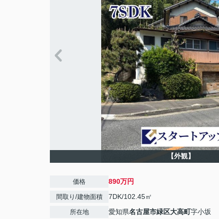
【外観】
890万円
価格
7DK/102.45㎡
間取り/建物面積
愛知県
名古屋市緑区
大高町
字小坂
所在地