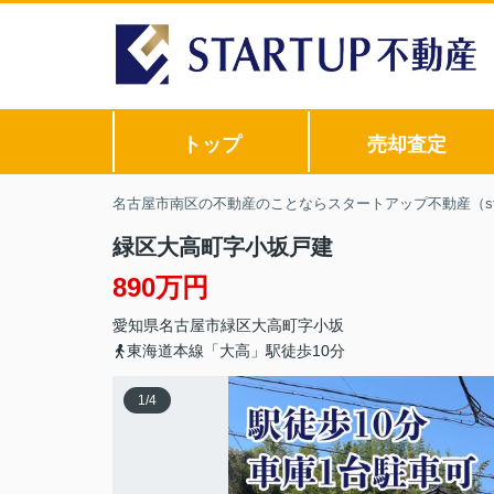
トップ
売却査定
名古屋市南区の不動産のことならスタートアップ不動産（sta
緑区大高町字小坂戸建
890万円
愛知県
名古屋市緑区
大高町
字小坂
東海道本線「大高」駅徒歩10分
1
/
4