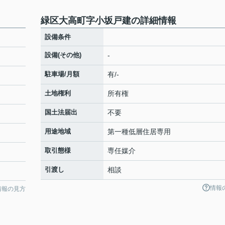
緑区大高町字小坂戸建の詳細情報
設備条件
設備(その他)
-
駐車場/月額
有/-
土地権利
所有権
国土法届出
不要
用途地域
第一種低層住居専用
取引態様
専任媒介
引渡し
相談
情報
情報の見方