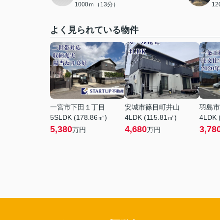
1000ｍ（13分）
1
よく見られている物件
一宮市下田１丁目
安城市篠目町井山
羽島市
5SLDK (178.86㎡)
4LDK (115.81㎡)
4LDK 
5,380
4,680
3,78
万円
万円