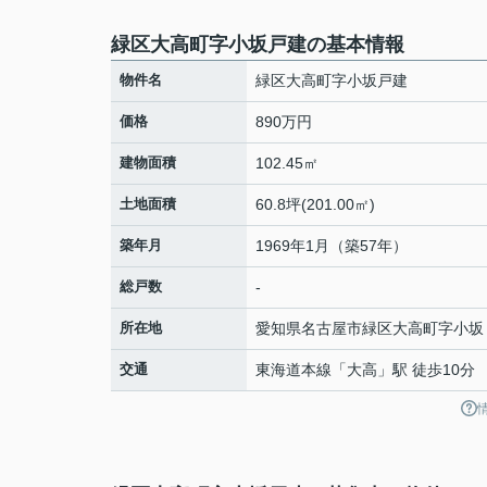
緑区大高町字小坂戸建の基本情報
物件名
緑区大高町字小坂戸建
価格
890万円
建物面積
102.45㎡
土地面積
60.8坪(201.00㎡)
築年月
1969年1月（築57年）
総戸数
-
所在地
愛知県
名古屋市緑区
大高町
字小坂
交通
東海道本線
「
大高
」駅 徒歩10分