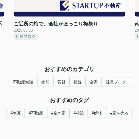
不
ご近所の梅で、会社がほっこり梅祭り
2025.06.06
20
社員ブログ
おすすめのカテゴリ
不動産知識
売却
賃貸
相続
空家
社員ブログ
おすすめのタグ
#南区
#不動産
#空き家
#相続
#解体
#家を売る