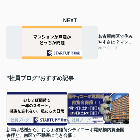
NEXT
名古屋南区で住み
やすさは？マンシ
ョンか戸建どっち
2025.01.13
が良い？
”社員ブログ”おすすめ記事
社員ブログ
社員ブログ
新年は感謝から。おちょぼ稲荷
シティコーポ尾頭橋内覧会開
参拝と、南区で不動産に向き合
催！