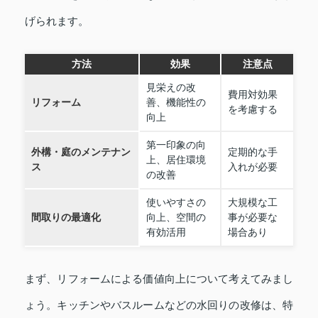
げられます。
方法
効果
注意点
見栄えの改
費用対効果
リフォーム
善、機能性の
を考慮する
向上
第一印象の向
外構・庭のメンテナン
定期的な手
上、居住環境
ス
入れが必要
の改善
使いやすさの
大規模な工
間取りの最適化
向上、空間の
事が必要な
有効活用
場合あり
まず、リフォームによる価値向上について考えてみまし
ょう。キッチンやバスルームなどの水回りの改修は、特