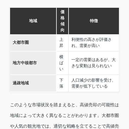
価
格
地域
特徴
傾
向
上
利便性の高さが評価さ
大都市圏
昇
れ、需要が高い
横
一定の需要はあるが、大
地方中核都市
ば
きな変動は見られない
い
下
人口減少の影響を受け、
過疎地域
落
需要が低下している
このような市場状況を踏まえると、高値売却の可能性は
地域によって大きく異なることがわかります。大都市圏
や人気の観光地では、適切な戦略を立てることで高値売