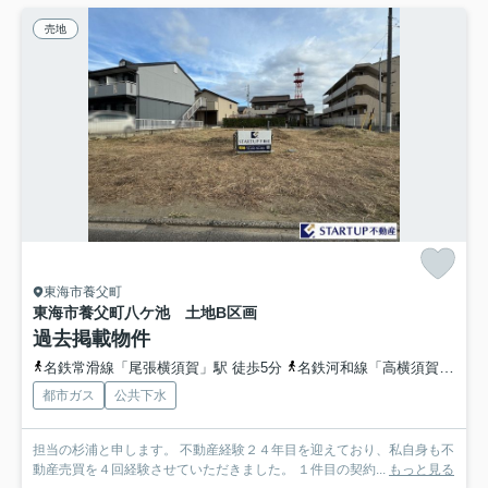
売地
東海市養父町
東海市養父町八ケ池 土地B区画
過去掲載物件
名鉄常滑線「尾張横須賀」駅 徒歩5分
名鉄河和線「高横須賀」駅 徒歩17分
都市ガス
公共下水
担当の杉浦と申します。 不動産経験２４年目を迎えており、私自身も不
動産売買を４回経験させていただきました。 １件目の契約...
もっと見る