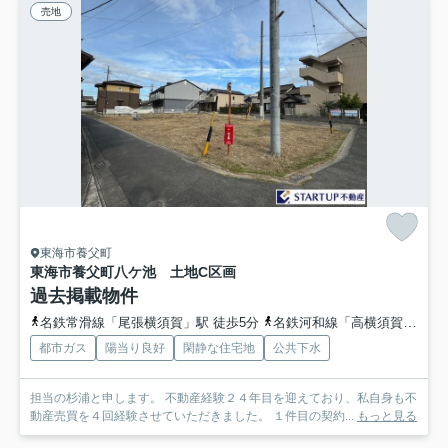
売地
東海市養父町
東海市養父町八ケ池 土地C区画
過去掲載物件
名鉄常滑線「尾張横須賀」駅 徒歩5分
名鉄河和線「高横須賀」駅 徒歩17分
都市ガス
陽当り良好
閑静な住宅地
公共下水
担当の杉浦と申します。 不動産経験２４年目を迎えており、私自身も不
動産売買を４回経験させていただきました。 １件目の契約...
もっと見る