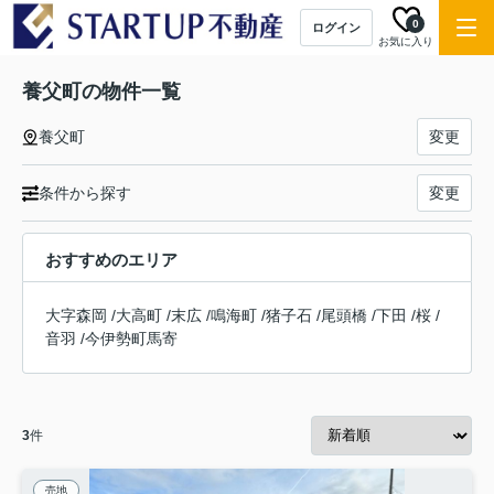
0
ログイン
お気に入り
養父町の物件一覧
養父町
変更
条件から探す
変更
おすすめのエリア
大字森岡
/
大高町
/
末広
/
鳴海町
/
猪子石
/
尾頭橋
/
下田
/
桜
/
音羽
/
今伊勢町馬寄
3
件
売地