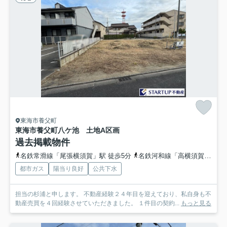
東海市養父町
東海市養父町八ケ池 土地A区画
過去掲載物件
名鉄常滑線「尾張横須賀」駅 徒歩5分
名鉄河和線「高横須賀」駅 徒歩17分
都市ガス
陽当り良好
公共下水
担当の杉浦と申します。 不動産経験２４年目を迎えており、私自身も不
動産売買を４回経験させていただきました。 １件目の契約...
もっと見る