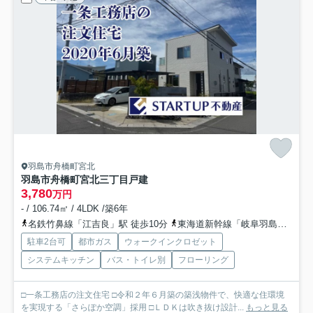
羽島市舟橋町宮北
羽島市舟橋町宮北三丁目戸建
3,780
万円
- / 106.74㎡ / 4LDK /築6年
名鉄竹鼻線「江吉良」駅 徒歩10分
東海道新幹線「岐阜羽島」駅 徒歩12分
駐車2台可
都市ガス
ウォークインクロゼット
システムキッチン
バス・トイレ別
フローリング
□一条工務店の注文住宅 □令和２年６月築の築浅物件で、快適な住環境
を実現する「さらぽか空調」採用 □ＬＤＫは吹き抜け設計...
もっと見る