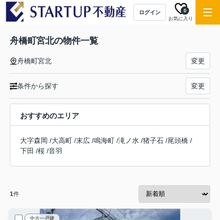
0
ログイン
お気に入り
舟橋町宮北の物件一覧
舟橋町宮北
変更
条件から探す
変更
おすすめのエリア
大字森岡
/
大高町
/
末広
/
鳴海町
/
滝ノ水
/
猪子石
/
尾頭橋
/
下田
/
桜
/
音羽
1
件
中古一戸建