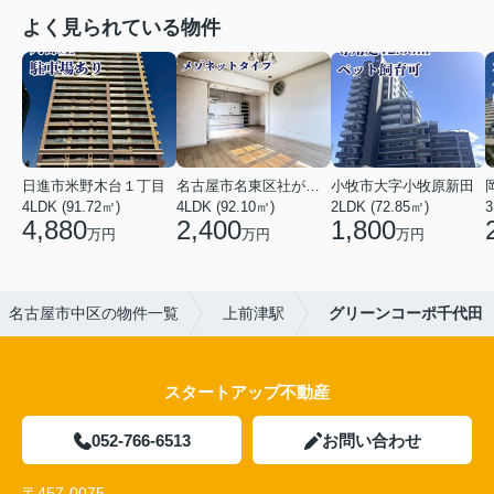
よく見られている物件
日進市米野木台１丁目
名古屋市名東区社が丘３丁目
小牧市大字小牧原新田
4LDK (91.72㎡)
4LDK (92.10㎡)
2LDK (72.85㎡)
3
4,880
2,400
1,800
万円
万円
万円
名古屋市中区の物件一覧
上前津駅
グリーンコーポ千代田
スタートアップ不動産
052-766-6513
お問い合わせ
〒457-0075