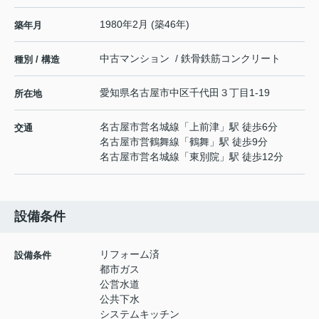
1980年2月 (築46年)
築年月
中古マンション / 鉄骨鉄筋コンクリート
種別 / 構造
愛知県
名古屋市中区
千代田
３丁目1-19
所在地
名古屋市営名城線
「
上前津
」駅 徒歩6分
交通
名古屋市営鶴舞線
「
鶴舞
」駅 徒歩9分
名古屋市営名城線
「
東別院
」駅 徒歩12分
設備条件
リフォーム済
設備条件
都市ガス
公営水道
公共下水
システムキッチン