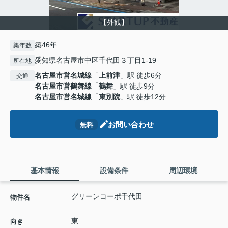
【外観】
築46年
築年数
愛知県名古屋市中区千代田３丁目1-19
所在地
名古屋市営名城線
「
上前津
」駅 徒歩6分
交通
名古屋市営鶴舞線
「
鶴舞
」駅 徒歩9分
名古屋市営名城線
「
東別院
」駅 徒歩12分
お問い合わせ
無料
基本情報
設備条件
周辺環境
グリーンコーポ千代田
物件名
東
向き