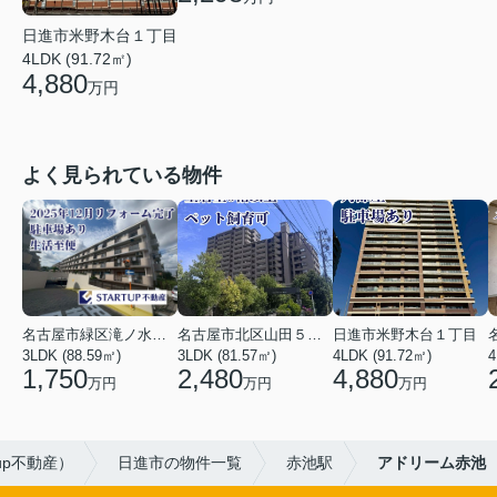
日進市米野木台１丁目
4LDK (91.72㎡)
4,880
万円
よく見られている物件
名古屋市緑区滝ノ水２丁目
名古屋市北区山田５丁目
日進市米野木台１丁目
3LDK (88.59㎡)
3LDK (81.57㎡)
4LDK (91.72㎡)
4
1,750
2,480
4,880
万円
万円
万円
up不動産）
日進市の物件一覧
赤池駅
アドリーム赤池