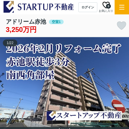
0
ログイン
お気に入り
アドリーム赤池
空室1
3,250万円
1
/
22