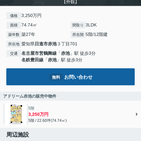
【外観】
3,250万円
価格
74.74㎡
3LDK
面積
間取り
築27年
5階/12階建
築年数
所在階
愛知県
日進市
赤池
３丁目701
所在地
名古屋市営鶴舞線
「
赤池
」駅 徒歩3分
交通
名鉄豊田線
「
赤池
」駅 徒歩3分
お問い合わせ
無料
アドリーム赤池の販売中物件
5階
3,250万円
5階 / 22.60坪(74.74㎡)
周辺施設