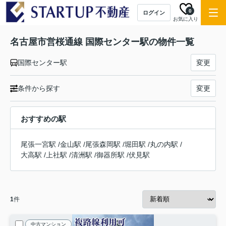
0
ログイン
お気に入り
名古屋市営桜通線 国際センター駅の物件一覧
国際センター駅
変更
条件から探す
変更
おすすめの駅
尾張一宮駅
/
金山駅
/
尾張森岡駅
/
堀田駅
/
丸の内駅
/
大高駅
/
上社駅
/
清洲駅
/
御器所駅
/
伏見駅
1
件
中古マンション