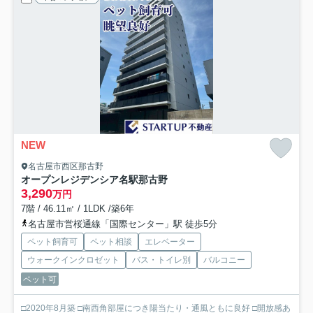
NEW
名古屋市西区那古野
オープンレジデンシア名駅那古野
3,290
万円
7階 / 46.11㎡ / 1LDK /築6年
名古屋市営桜通線「国際センター」駅 徒歩5分
ペット飼育可
ペット相談
エレベーター
ウォークインクロゼット
バス・トイレ別
バルコニー
ペット可
□2020年8月築 □南西角部屋につき陽当たり・通風ともに良好 □開放感あ