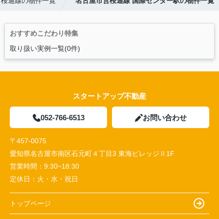
営桜通線の物件一覧
名古屋市営桜通線 国際センター駅の物件一覧
おすすめこだわり特集
取り扱い実例一覧(0件)
スタートアップ不動産
052-766-6513
お問い合わせ
〒457-0075
愛知県名古屋市南区石元町４丁目3 東海ビレッジⅡ1F
営業時間：
9:30~18:30
定休日：
火・水・祝日
トップページ