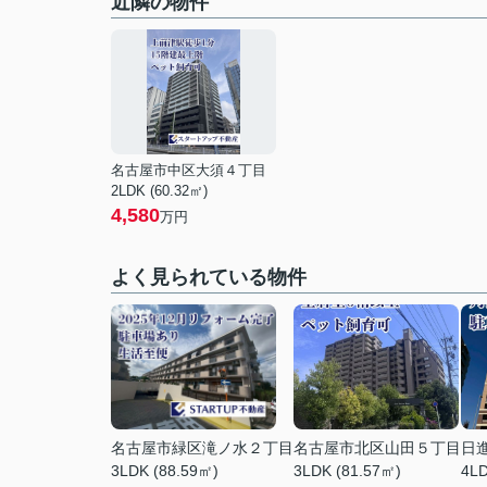
近隣の物件
名古屋市中区大須４丁目
2LDK (60.32㎡)
4,580
万円
よく見られている物件
名古屋市緑区滝ノ水２丁目
名古屋市北区山田５丁目
日
3LDK (88.59㎡)
3LDK (81.57㎡)
4LD