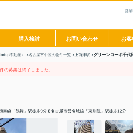
営業
購入検討
お問い合わせ
お客
グリーンコーポ千代
rtup不動産）
名古屋市中区の物件一覧
上前津駅
件の募集は終了しました。
鶴舞線「鶴舞」駅徒歩9分
名古屋市営名城線「東別院」駅徒歩12分