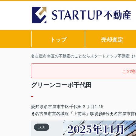
トップ
売却査定
名古屋市南区の不動産のことならスタートアップ不動産（sta
この物
グリーンコーポ千代田
-
愛知県
名古屋市中区
千代田
３丁目1-19
名古屋市営名城線「上前津」駅徒歩6分
名古屋市営
1
/
10