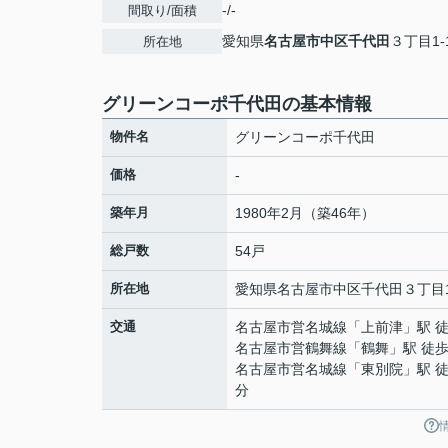
-/-
間取り/面積
愛知県
名古屋市中区
千代田
３丁目1-
所在地
グリーンコーポ千代田の基本情報
物件名
グリーンコーポ千代田
価格
-
築年月
1980年2月（築46年）
総戸数
54戸
所在地
愛知県
名古屋市中区
千代田
３丁目1
交通
名古屋市営名城線
「
上前津
」駅 
名古屋市営鶴舞線
「
鶴舞
」駅 徒歩
名古屋市営名城線
「
東別院
」駅 徒
分