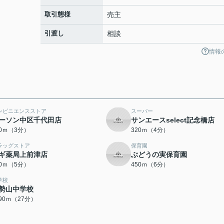
取引態様
売主
引渡し
相談
情報
ンビニエンスストア
スーパー
ーソン中区千代田店
サンエースselect記念橋店
20ｍ（3分）
320ｍ（4分）
ラッグストア
保育園
ギ薬局上前津店
ぶどうの実保育園
00ｍ（5分）
450ｍ（6分）
学校
勢山中学校
090ｍ（27分）