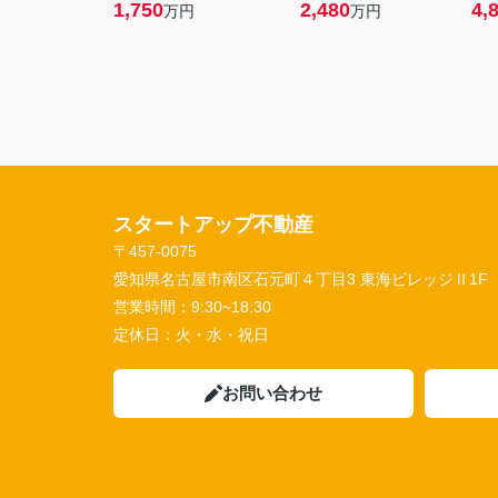
1,750
2,480
4,
万円
万円
スタートアップ不動産
〒457-0075
愛知県名古屋市南区石元町４丁目3 東海ビレッジⅡ1F
営業時間：
9:30~18:30
定休日：
火・水・祝日
お問い合わせ