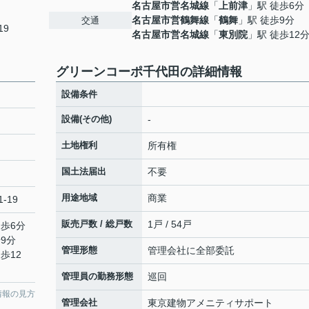
名古屋市営名城線
「
上前津
」駅 徒歩6分
名古屋市営鶴舞線
「
鶴舞
」駅 徒歩9分
交通
19
名古屋市営名城線
「
東別院
」駅 徒歩12
グリーンコーポ千代田の詳細情報
設備条件
設備(その他)
-
土地権利
所有権
国土法届出
不要
用途地域
商業
-19
販売戸数 / 総戸数
1戸 / 54戸
徒歩6分
9分
管理形態
管理会社に全部委託
歩12
管理員の勤務形態
巡回
情報の見方
管理会社
東京建物アメニティサポート