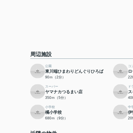
周辺施設
公園
コ
東川端ひまわりどんぐりひろば
ロ
90ｍ（2分）
2
スーパー
ド
ヤマナカつるまい店
ス
350ｍ（5分）
4
小学校
中
橘小学校
伊
680ｍ（9分）
2